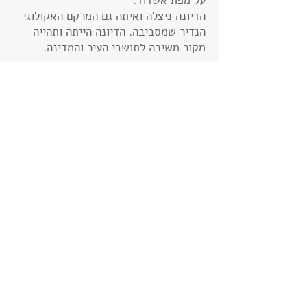
על מפת אשדוד.
הדיונה ניצלה ואיתה גם המרקם האקולוגי
הנדיר שמסביבה. הדיונה הייתה ותהייה
מקור משיכה לתושבי העיר והמדינה.
המקומון שסיקר את
נושא הדיונה בתקופת
המאבק עליה.
לחצו לקריאת הכתבות
השונות.