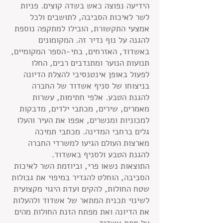
הידיעה נפוצה כאש בשדה קוצים. פניות
לשר לאיכות הסביבה, לתושבים ולכל
אמצעי התקשורת, הובילו למתקפה נוספת
להגנה על נוף נדיר זה. המקומונים
באשדוד, האזרחים, בתי-הספר המקומיים,
תנועות הנוער ומתנדבים רבים, החלו
לפעול באופן אינטנסיבי להצלת הדיונה
בניצוחו של סניף אשדוד של החברה
להגנת הטבע. אלפי חתימות, עשרות
מאמרים, שירים, מכתבי ילדים, מדבקות
למכוניות ומנשרים, אפפו את העיר והעלו
גלים ברחבי המדינה. מכתבי תמיכה
מארצות העולם הגיעו למשרדי החברה
להגנת הטבע ולסניף באשדוד.
התוצאות נשאו פרי, וביוזמת השר לאיכות
הסביבה, הוחלט להגדיר במיפוי את גבולות
שטח החולות, להקים ועדת היגוי מקצועית
לשינוי תכנית המתאר של אשדוד ולהעלות
את הדיונה ואת מפתח הזנת החולות מהים