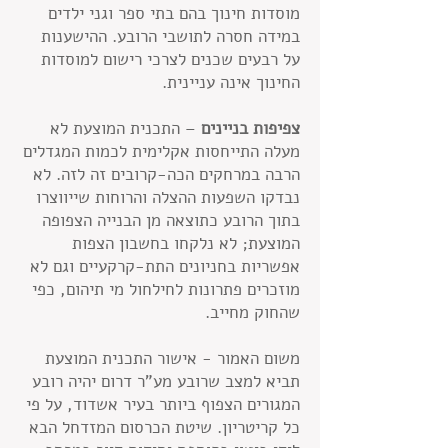
מוסדות חינוך בהם בתי ספר וגני ילדים
במידה חסרה לתושבי הרובע. ההישענות
על רבעים שכנים לצרכי רישום למוסדות
החינוך אינה עניינית.
צפיפות בניינים
– התכנית המוצעת לא
מעלה התייחסות אקלימית לכמות המגדלים
הרבה במרחקים הכה-קרובים זה לזה. לא
נבדקו השפעות ההצלה והרוחות שייווצרו
בתוך הרובע כתוצאה מן הבנייה הצפופה
המוצעת; לא נלקחו בחשבון הצפות
אפשריות בחניונים התת-קרקעיים וגם לא
מוזכרים פתרונות לחילחול מי תיהום, כפי
שהחוק מחייב.
משום האמור - אישור התכנית המוצעת
תביא למצב שרובע מע"ר דרום יהיה רובע
המגורים הצפוף ביותר בעיר אשדוד, על פי
כל קריטריון. שיטת הכרסום המזדחל הבא