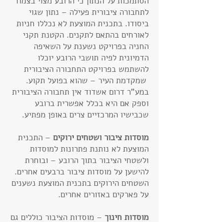
הסתמכות על הנתון כי הרובע מצוי בצמוד
לתחבורה ציבורית פעילה – נתון שגוי
ביסודו. בתכנית המוצעת לא נכללו חניות
לאורחים בהתאם לתקנים. הקטנת תקני
החניה בפרויקט נשענת על השאיפה
הדמיונית לפיה תושבי הרובע יוכלו
להשתמש בפרויקט התחבורה הציבורית
שמקדמת העיר – שהוא בפועל תקוע.
במע"ר דרום אשדוד אין תחבורה הציבורית
וספק אם היא בכלל אפשרית ברובע
שכבישיו המרכזיים צרים באופן מפתיע.
מוסדות ציבור ושטחים ירוקים
– התכנית
המוצעת לא נותנת פתרונות למוסדות
ולשטחי הציבור בתוך הרובע – ובוחרת
להישען על מוסדות ציבור ברבעים אחרים.
השטחים הירוקים בתכנית המוצעת נשענים
על פארקים באזורים אחרים.
מוסדות חינוך
– מוסדות הציבור כוללים גם