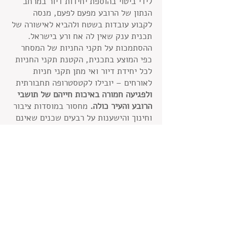
לידי ביטוי בהוספת יחידות דיור במרחב
הנתון של הרובע מפעם לפעם, מנסה
לקבוע עובדות בשטח ולהביא לאישורה של
תכנית ענק שאין לה אח ורע בישראל.
ההסתמכות על תקני החניות של המסחר
כפי המוצע בתכנית, הקטנת תקני החניות
לכל יחידת דיור ואי מתן תקני חניות
לאורחים – יובילו לקטסטרופה תחבורתית
ולפגיעה חמורה באיכות חייהם של תושבי
הרובע והעיר כולה.
מחסור במוסדות ציבור
וחינוך והישענות על רבעים שכנים שאינם
משופעים בכאלה אינה אלא הטלת גזרה
קשה מנשוא עבור תושבי הרובע שהשקיעו
ממיטב כספם על מנת לזכות באיכות חיים,
המאוימת להיקטע בגלל תכנית שכלל אינה
מתחשבת בהם.
לסיכום, תוכנית זו גורמת יותר נזק לאיכות
החיים בעיר מאשר תועלת. נקודות רבות
סותרות את חזון ראש העיר ואת תמ"א 35,